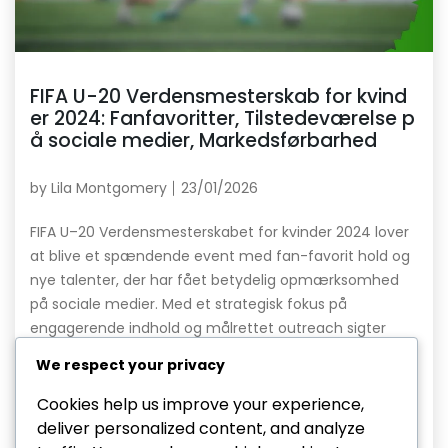
FIFA U-20 Verdensmesterskab for kvind
er 2024: Fanfavoritter, Tilstedeværelse p
å sociale medier, Markedsførbarhed
by
Lila Montgomery
23/01/2026
FIFA U–20 Verdensmesterskabet for kvinder 2024 lover
at blive et spændende event med fan-favorit hold og
nye talenter, der har fået betydelig opmærksomhed
på sociale medier. Med et strategisk fokus på
engagerende indhold og målrettet outreach sigter
turneringen mod at forbedre sin markedsførbarhed
We respect your privacy
midt i den voksende globale interesse for kvindesport.
Dette præsenterer en unik […]
Cookies help us improve your experience,
deliver personalized content, and analyze
Read More