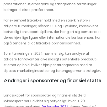
præstationer, stjernestyrke og fængslende fortællinger
bidrager til disse præferencer.
For eksempel tiltrækker hold med en stærk historik i
tidligere turneringer, såsom USA og Tyskland, konsekvent
betydelig fansupport. Spillere, der har gjort sig bemærket i
deres hjemlige ligaer eller internationale konkurrencer, har
også tendens til at tiltrække opmærksomhed.
Som turneringen i 2024 nærmer sig, kan analyse af
tidligere fanfavoritter give indsigt i potentielle breakout-
stjerner og hold, hvilket hjælper arrangørerne med at
tilpasse marketingindsatser og fanengagementstrategier.
Ændringer i sponsorater og finansiel støtte
Landsskabet for sponsorater og finansiel støtte til
kvindesport har udviklet sig betydeligt, hvor U-20
Verdensmesterskabet
for kvinder 2024
drager fordel af