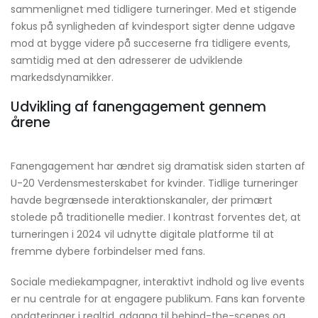
sammenlignet med tidligere turneringer. Med et stigende
fokus på synligheden af kvindesport sigter denne udgave
mod at bygge videre på succeserne fra tidligere events,
samtidig med at den adresserer de udviklende
markedsdynamikker.
Udvikling af fanengagement gennem
årene
Fanengagement har ændret sig dramatisk siden starten af
U-20 Verdensmesterskabet for kvinder. Tidlige turneringer
havde begrænsede interaktionskanaler, der primært
stolede på traditionelle medier. I kontrast forventes det, at
turneringen i 2024 vil udnytte digitale platforme til at
fremme dybere forbindelser med fans.
Sociale mediekampagner, interaktivt indhold og live events
er nu centrale for at engagere publikum. Fans kan forvente
opdateringer i realtid, adgang til behind-the-scenes og