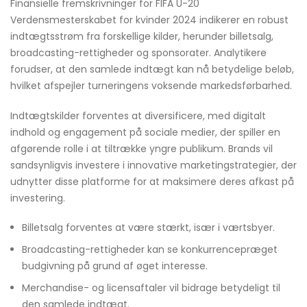
Finansielle fremskrivninger for FIFA U-20
Verdensmesterskabet for kvinder 2024 indikerer en robust
indtægtsstrøm fra forskellige kilder, herunder billetsalg,
broadcasting-rettigheder og sponsorater. Analytikere
forudser, at den samlede indtægt kan nå betydelige beløb,
hvilket afspejler turneringens voksende markedsførbarhed.
Indtægtskilder forventes at diversificere, med digitalt
indhold og engagement på sociale medier, der spiller en
afgørende rolle i at tiltrække yngre publikum. Brands vil
sandsynligvis investere i innovative marketingstrategier, der
udnytter disse platforme for at maksimere deres afkast på
investering.
Billetsalg forventes at være stærkt, især i værtsbyer.
Broadcasting-rettigheder kan se konkurrencepræget
budgivning på grund af øget interesse.
Merchandise- og licensaftaler vil bidrage betydeligt til
den samlede indtægt.