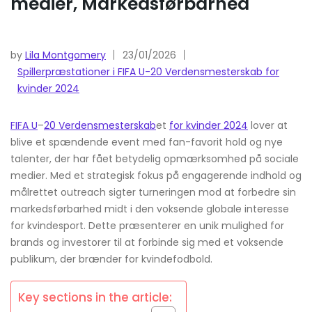
medier, Markedsførbarhed
by
Lila Montgomery
23/01/2026
Spillerpræstationer i FIFA U-20 Verdensmesterskab for
kvinder 2024
FIFA U
–
20 Verdensmesterskab
et
for kvinder 2024
lover at
blive et spændende event med fan-favorit hold og nye
talenter, der har fået betydelig opmærksomhed på sociale
medier. Med et strategisk fokus på engagerende indhold og
målrettet outreach sigter turneringen mod at forbedre sin
markedsførbarhed midt i den voksende globale interesse
for kvindesport. Dette præsenterer en unik mulighed for
brands og investorer til at forbinde sig med et voksende
publikum, der brænder for kvindefodbold.
Key sections in the article: