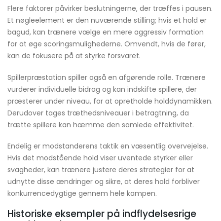
Flere faktorer påvirker beslutningerne, der træffes i pausen.
Et nøgleelement er den nuværende stilling; hvis et hold er
bagud, kan trænere vælge en mere aggressiv formation
for at øge scoringsmulighederne. Omvendt, hvis de fører,
kan de fokusere på at styrke forsvaret.
Spillerpræstation spiller også en afgørende rolle. Trænere
vurderer individuelle bidrag og kan indskifte spillere, der
præsterer under niveau, for at opretholde holddynamikken.
Derudover tages træthedsniveauer i betragtning, da
trætte spillere kan hæmme den samlede effektivitet.
Endelig er modstanderens taktik en væsentlig overvejelse.
Hvis det modstående hold viser uventede styrker eller
svagheder, kan trænere justere deres strategier for at
udnytte disse ændringer og sikre, at deres hold forbliver
konkurrencedygtige gennem hele kampen.
Historiske eksempler på indflydelsesrige