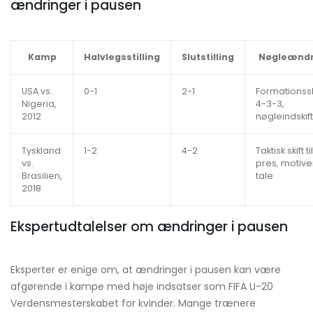
ændringer i pausen
Kamp
Halvlegsstilling
Slutstilling
Nøgleændr
USA vs.
0-1
2-1
Formationsskif
Nigeria,
4-3-3,
2012
nøgleindskif
Tyskland
1-2
4-2
Taktisk skift ti
vs.
pres, motiv
Brasilien,
tale
2018
Ekspertudtalelser om ændringer i pausen
Eksperter er enige om, at ændringer i pausen kan være
afgørende i kampe med høje indsatser som FIFA U-20
Verdensmesterskabet for kvinder. Mange trænere