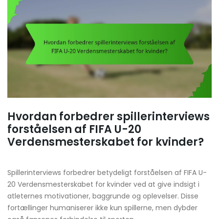
Hvordan forbedrer spillerinterviews
forståelsen af FIFA U-20
Verdensmesterskabet for kvinder?
Spillerinterviews forbedrer betydeligt forståelsen af FIFA U-
20 Verdensmesterskabet for kvinder ved at give indsigt i
atleternes motivationer, baggrunde og oplevelser. Disse
fortællinger humaniserer ikke kun spillerne, men dybder