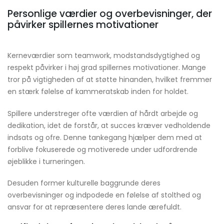
Personlige værdier og overbevisninger, der
påvirker spillernes motivationer
Kerneværdier som teamwork, modstandsdygtighed og
respekt påvirker i høj grad spillernes motivationer. Mange
tror på vigtigheden af at støtte hinanden, hvilket fremmer
en stærk følelse af kammeratskab inden for holdet.
Spillere understreger ofte værdien af hårdt arbejde og
dedikation, idet de forstår, at succes kræver vedholdende
indsats og ofre. Denne tankegang hjælper dem med at
forblive fokuserede og motiverede under udfordrende
øjeblikke i turneringen.
Desuden former kulturelle baggrunde deres
overbevisninger og indpodede en følelse af stolthed og
ansvar for at repræsentere deres lande ærefuldt.