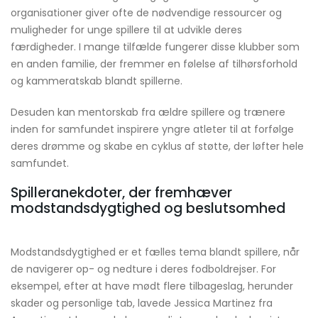
organisationer giver ofte de nødvendige ressourcer og
muligheder for unge spillere til at udvikle deres
færdigheder. I mange tilfælde fungerer disse klubber som
en anden familie, der fremmer en følelse af tilhørsforhold
og kammeratskab blandt spillerne.
Desuden kan mentorskab fra ældre spillere og trænere
inden for samfundet inspirere yngre atleter til at forfølge
deres drømme og skabe en cyklus af støtte, der løfter hele
samfundet.
Spilleranekdoter, der fremhæver
modstandsdygtighed og beslutsomhed
Modstandsdygtighed er et fælles tema blandt spillere, når
de navigerer op- og nedture i deres fodboldrejser. For
eksempel, efter at have mødt flere tilbageslag, herunder
skader og personlige tab, lavede Jessica Martinez fra