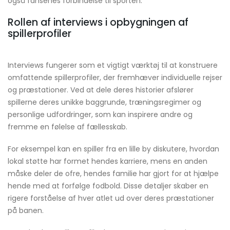
også fansenes forbindelse til sporten.
Rollen af interviews i opbygningen af
spillerprofiler
Interviews fungerer som et vigtigt værktøj til at konstruere
omfattende spillerprofiler, der fremhæver individuelle rejser
og præstationer. Ved at dele deres historier afslører
spillerne deres unikke baggrunde, træningsregimer og
personlige udfordringer, som kan inspirere andre og
fremme en følelse af fællesskab.
For eksempel kan en spiller fra en lille by diskutere, hvordan
lokal støtte har formet hendes karriere, mens en anden
måske deler de ofre, hendes familie har gjort for at hjælpe
hende med at forfølge fodbold. Disse detaljer skaber en
rigere forståelse af hver atlet ud over deres præstationer
på banen.