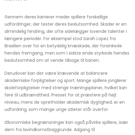
Gennem deres karrierer møder spillere forskellige
udfordringer, der tester deres beslutsomhed. Skader er en
almindelig hindring, der ofte sidelægger lovende talenter i
længere perioder. For eksempel stod Sarah Lopez fra
Brasilien over for en betydelig knæskade, der forsinkede
hendes fremgang, men som i sidste ende styrkede hendes
beslutsomhed om at vende tilbage til banen.
Derudover kan det være krævende at balancere
akademiske forpligtelser og sport. Mange spillere jonglerer
skoleforpligtelser med strenge træningsplaner, hvilket kan
føre til udbrændthed. Presset for at præstere på højt
niveau, mens de opretholder akademisk dygtighed, er en
udfordring, som mange unge atleter står overfor.
Økonomiske begrænsninger kan også påvirke spillere, især
dem fra lavindkomstbaggrunde. Adgang til