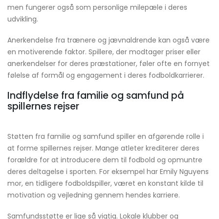
men fungerer også som personlige milepæle i deres
udvikling.
Anerkendelse fra trænere og jævnaldrende kan også være
en motiverende faktor. Spillere, der modtager priser eller
anerkendelser for deres præstationer, føler ofte en fornyet
følelse af formål og engagement i deres fodboldkarrierer.
Indflydelse fra familie og samfund på
spillernes rejser
Støtten fra familie og samfund spiller en afgørende rolle i
at forme spillernes rejser. Mange atleter krediterer deres
forældre for at introducere dem til fodbold og opmuntre
deres deltagelse i sporten. For eksempel har Emily Nguyens
mor, en tidligere fodboldspiller, været en konstant kilde til
motivation og vejledning gennem hendes karriere.
Samfundsstøtte er lige så vigtig. Lokale klubber og