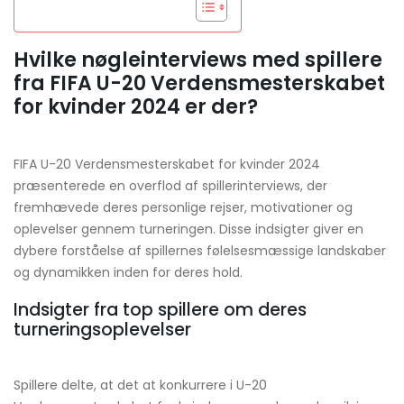
Hvilke nøgleinterviews med spillere
fra FIFA U-20 Verdensmesterskabet
for kvinder 2024 er der?
FIFA U-20 Verdensmesterskabet for kvinder 2024
præsenterede en overflod af spillerinterviews, der
fremhævede deres personlige rejser, motivationer og
oplevelser gennem turneringen. Disse indsigter giver en
dybere forståelse af spillernes følelsesmæssige landskaber
og dynamikken inden for deres hold.
Indsigter fra top spillere om deres
turneringsoplevelser
Spillere delte, at det at konkurrere i U-20