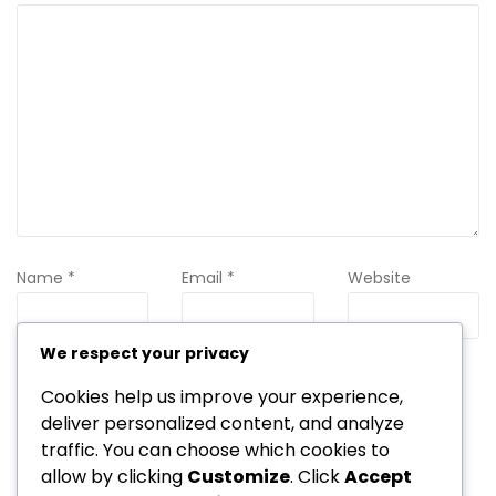
Name
*
Email
*
Website
We respect your privacy
Save my name, email, and website in this browser for the
Cookies help us improve your experience,
next time I comment.
deliver personalized content, and analyze
traffic. You can choose which cookies to
allow by clicking
Customize
. Click
Accept