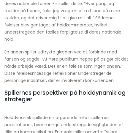
deres nationale farver. En spiller delte: “Hver gang jeg
træder på banen, føler jeg vægten af mit land på mine
skuldre, og det driver mig til at give mit alt.” Sådanne
følelser blev gentaget af holdkammerater, hvilket
understregede den fælles forpligtelse til deres nationale
hold.
En anden spiller udtrykte glæden ved at forbinde med
fansen og sagde: “At høre publikum heppe på os gør alt det
hårde arbejde værd. Det er en følelse som ingen anden.”
Disse følelsesmæssige refleksioner understreger de
personlige indsatser, der er involveret i konkurrencen.
Spillernes perspektiver på holddynamik og
strategier
Holddynamik spillede en afgørende rolle i spillernes
præstationer, hvor mange understregede vigtigheden af
tillid og kommunikation. En nøglespiller nævnte: “Vi har