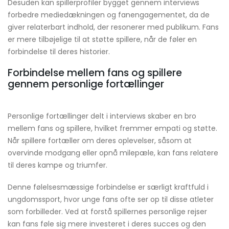
Desuden kan spillerprofiler bygget gennem interviews
forbedre mediedækningen og fanengagementet, da de
giver relaterbart indhold, der resonerer med publikum. Fans
er mere tilbøjelige til at støtte spillere, når de føler en
forbindelse til deres historier.
Forbindelse mellem fans og spillere
gennem personlige fortællinger
Personlige fortællinger delt i interviews skaber en bro
mellem fans og spillere, hvilket fremmer empati og støtte.
Når spillere fortæller om deres oplevelser, såsom at
overvinde modgang eller opnå milepæle, kan fans relatere
til deres kampe og triumfer.
Denne følelsesmæssige forbindelse er særligt kraftfuld i
ungdomssport, hvor unge fans ofte ser op til disse atleter
som forbilleder. Ved at forstå spillernes personlige rejser
kan fans føle sig mere investeret i deres succes og den