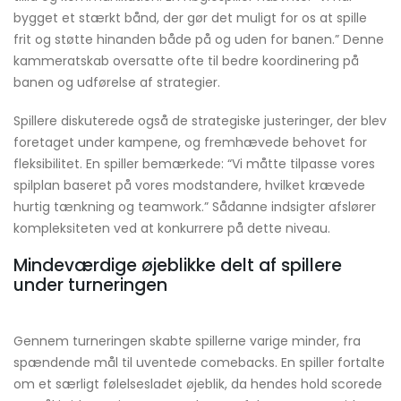
bygget et stærkt bånd, der gør det muligt for os at spille
frit og støtte hinanden både på og uden for banen.” Denne
kammeratskab oversatte ofte til bedre koordinering på
banen og udførelse af strategier.
Spillere diskuterede også de strategiske justeringer, der blev
foretaget under kampene, og fremhævede behovet for
fleksibilitet. En spiller bemærkede: “Vi måtte tilpasse vores
spilplan baseret på vores modstandere, hvilket krævede
hurtig tænkning og teamwork.” Sådanne indsigter afslører
kompleksiteten ved at konkurrere på dette niveau.
Mindeværdige øjeblikke delt af spillere
under turneringen
Gennem turneringen skabte spillerne varige minder, fra
spændende mål til uventede comebacks. En spiller fortalte
om et særligt følelsesladet øjeblik, da hendes hold scorede