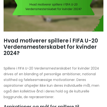
Hvad motiverer spillere i FIFA U-20
Verdensmesterskabet for kvinder
2024?
Spillere i FIFA U-20 Verdensmesterskabet for kvinder 2024
drives af en blanding af personlige ambitioner, national
stolthed og følelsesmæssige motivationer. Deres
aspirationer afspejler ikke kun deres individuelle mål, men
også den kollektive ånd i deres hold og de kulturelle
baggrunde, de repræsenterer.
Aspirationer og mål for spillere til