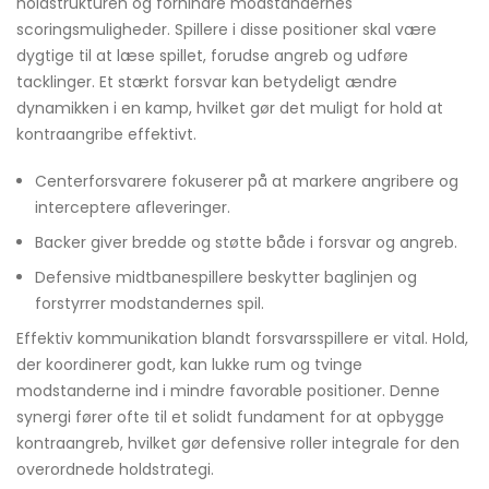
holdstrukturen og forhindre modstandernes
scoringsmuligheder. Spillere i disse positioner skal være
dygtige til at læse spillet, forudse angreb og udføre
tacklinger. Et stærkt forsvar kan betydeligt ændre
dynamikken i en kamp, hvilket gør det muligt for hold at
kontraangribe effektivt.
Centerforsvarere fokuserer på at markere angribere og
interceptere afleveringer.
Backer giver bredde og støtte både i forsvar og angreb.
Defensive midtbanespillere beskytter baglinjen og
forstyrrer modstandernes spil.
Effektiv kommunikation blandt forsvarsspillere er vital. Hold,
der koordinerer godt, kan lukke rum og tvinge
modstanderne ind i mindre favorable positioner. Denne
synergi fører ofte til et solidt fundament for at opbygge
kontraangreb, hvilket gør defensive roller integrale for den
overordnede holdstrategi.