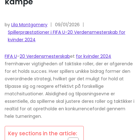
kampe
by
Lila Montgomery
09/01/2026
Spillerpræstationer i FIFA U-20 Verdensmesterskab for
kvinder 2024
FIFA U
–
20 Verdensmesterskab
et
for kvinder 2024
fremhæver vigtigheden af taktiske roller, der er afgørende
for et holds succes. Hver spillers unikke bidrag former den
overordnede strategi, hvilket gør det muligt for hold at
tilpasse sig og reagere effektivt på forskellige
matchsituationer. Alsidighed og tilpasningsevne er
essentielle, da spillerne skal justere deres roller og taktikker i
realtid for at opretholde en konkurrencefordel gennem
hele turneringen.
Key sections in the article: