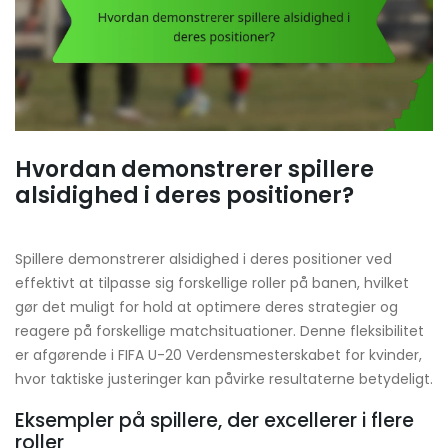
Hvordan demonstrerer spillere
alsidighed i deres positioner?
Spillere demonstrerer alsidighed i deres positioner ved
effektivt at tilpasse sig forskellige roller på banen, hvilket
gør det muligt for hold at optimere deres strategier og
reagere på forskellige matchsituationer. Denne fleksibilitet
er afgørende i FIFA U-20 Verdensmesterskabet for kvinder,
hvor taktiske justeringer kan påvirke resultaterne betydeligt.
Eksempler på spillere, der excellerer i flere
roller