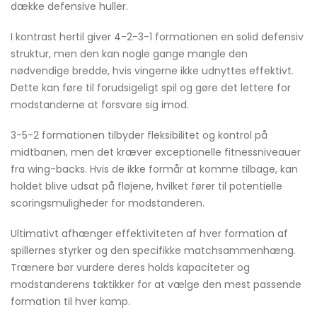
dække defensive huller.
I kontrast hertil giver 4-2-3-1 formationen en solid defensiv
struktur, men den kan nogle gange mangle den
nødvendige bredde, hvis vingerne ikke udnyttes effektivt.
Dette kan føre til forudsigeligt spil og gøre det lettere for
modstanderne at forsvare sig imod.
3-5-2 formationen tilbyder fleksibilitet og kontrol på
midtbanen, men det kræver exceptionelle fitnessniveauer
fra wing-backs. Hvis de ikke formår at komme tilbage, kan
holdet blive udsat på fløjene, hvilket fører til potentielle
scoringsmuligheder for modstanderen.
Ultimativt afhænger effektiviteten af hver formation af
spillernes styrker og den specifikke matchsammenhæng.
Trænere bør vurdere deres holds kapaciteter og
modstanderens taktikker for at vælge den mest passende
formation til hver kamp.