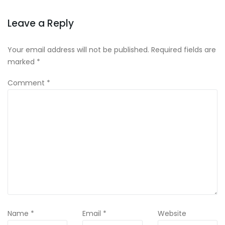
Leave a Reply
Your email address will not be published.
Required fields are
marked
*
Comment
*
Name
*
Email
*
Website