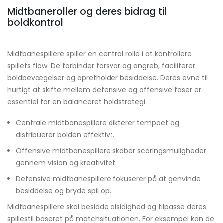
Midtbaneroller og deres bidrag til
boldkontrol
Midtbanespillere spiller en central rolle i at kontrollere
spillets flow. De forbinder forsvar og angreb, faciliterer
boldbevægelser og opretholder besiddelse. Deres evne til
hurtigt at skifte mellem defensive og offensive faser er
essentiel for en balanceret holdstrategi.
Centrale midtbanespillere dikterer tempoet og
distribuerer bolden effektivt.
Offensive midtbanespillere skaber scoringsmuligheder
gennem vision og kreativitet.
Defensive midtbanespillere fokuserer på at genvinde
besiddelse og bryde spil op.
Midtbanespillere skal besidde alsidighed og tilpasse deres
spillestil baseret på matchsituationen. For eksempel kan de