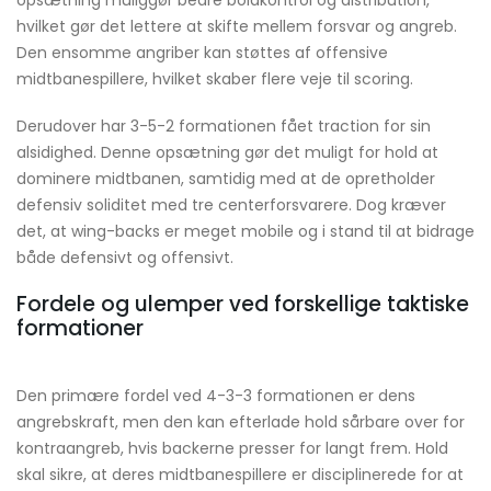
opsætning muliggør bedre boldkontrol og distribution,
hvilket gør det lettere at skifte mellem forsvar og angreb.
Den ensomme angriber kan støttes af offensive
midtbanespillere, hvilket skaber flere veje til scoring.
Derudover har 3-5-2 formationen fået traction for sin
alsidighed. Denne opsætning gør det muligt for hold at
dominere midtbanen, samtidig med at de opretholder
defensiv soliditet med tre centerforsvarere. Dog kræver
det, at wing-backs er meget mobile og i stand til at bidrage
både defensivt og offensivt.
Fordele og ulemper ved forskellige taktiske
formationer
Den primære fordel ved 4-3-3 formationen er dens
angrebskraft, men den kan efterlade hold sårbare over for
kontraangreb, hvis backerne presser for langt frem. Hold
skal sikre, at deres midtbanespillere er disciplinerede for at