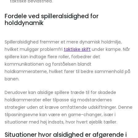
taktiske bevidsthed.
Fordele ved spilleralsidighed for
holddynamik
Spilleralsidighed fremmer et mere dynamisk holdmiljø,
hvilket muliggør problemfri
taktiske skift
under kampe. Når
spillere kan indtage flere roller, forbedrer det
kommunikationen og forståelsen blandt
holdkammeraterne, hvilket fører til bedre sammenhold på
banen.
Derudover kan alsidige spillere træde til for skadede
holdkammerater eller tilpasse sig modstandernes
strategier uden at kræve omfattende udskiftninger. Denne
tilpasningsevne kan være en game-changer, især i
situationer med høj indsats, hvor hvert øjeblik tæller.
Situationer hvor alsidighed er afgørende i