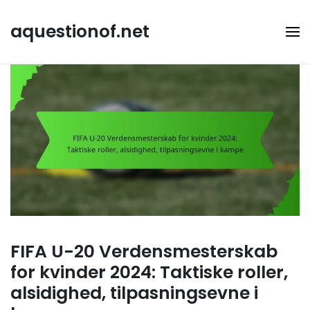
Skip
to
aquestionof.net
content
FIFA U-20 Verdensmesterskab
for kvinder 2024: Taktiske roller,
alsidighed, tilpasningsevne i