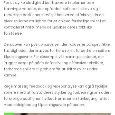
For at dyrke alsidighed bør trænere implementere
træningsmetoder, der opfordrer spillere til at øve sig i
forskellige positioner. Småspil kan være effektive, da de
giver spillerne mulighed for at opleve forskellige roller i et
kontrolleret miljø, mens de udvikler deres taktiske
forståelse.
Derudover kan positionsøvelser, der fokuserer på specifikke
færdigheder, der kræves for flere roller, forbedre en spillers
tilpasningsevne. For eksempel vil træningssessioner, der
lægger vægt på både defensive og offensive teknikker,
forberede spillere til problemfrit at skifte roller under
kampe.
Regelmæssig feedback og videoanalyse kan også hjælpe
spillere med at forstå deres styrker og forbedringsområder i
forskellige positioner, hvilket fremmer en tankegang rettet
mod alsidighed og tilpasningsevne på banen.