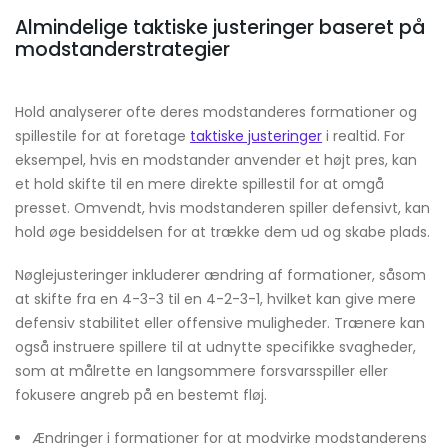
Almindelige taktiske justeringer baseret på
modstanderstrategier
Hold analyserer ofte deres modstanderes formationer og
spillestile for at foretage
taktiske justeringer
i realtid. For
eksempel, hvis en modstander anvender et højt pres, kan
et hold skifte til en mere direkte spillestil for at omgå
presset. Omvendt, hvis modstanderen spiller defensivt, kan
hold øge besiddelsen for at trække dem ud og skabe plads.
Nøglejusteringer inkluderer ændring af formationer, såsom
at skifte fra en 4-3-3 til en 4-2-3-1, hvilket kan give mere
defensiv stabilitet eller offensive muligheder. Trænere kan
også instruere spillere til at udnytte specifikke svagheder,
som at målrette en langsommere forsvarsspiller eller
fokusere angreb på en bestemt fløj.
Ændringer i formationer for at modvirke modstanderens