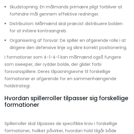
Skudstopning: En målmands primære pligt forbliver at
forhindre mål gennem effektive redninger.
Distribution: Målmænd skal præcist distribuere bolden
for at initiere kontraangreb.
Organisering af forsvar: De spiller en afgørende rolle i at
dirigere den defensive linje og sikre korrekt positionering.
I formationer som 4-1-4-1 kan målmænd også fungere
som sweeper, der rydder bolde, der glider forbi
forsvarsspillere. Deres tilpasningsevne til forskellige
formationer er afgørende for en sammenhængende
holdstrategi.
Hvordan spillerroller tilpasser sig forskellige
formationer
Spillerroller skal tilpasses de specifikke krav i forskellige
formationer, hvilket påvirker, hvordan hold tilgår både