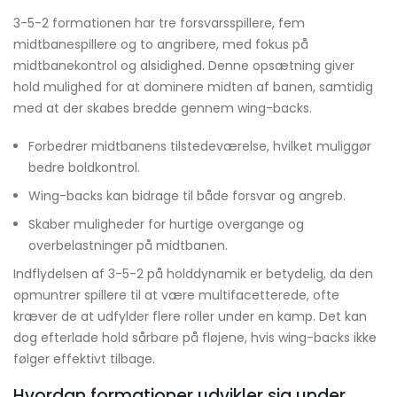
3-5-2 formationen har tre forsvarsspillere, fem
midtbanespillere og to angribere, med fokus på
midtbanekontrol og alsidighed. Denne opsætning giver
hold mulighed for at dominere midten af banen, samtidig
med at der skabes bredde gennem wing-backs.
Forbedrer midtbanens tilstedeværelse, hvilket muliggør
bedre boldkontrol.
Wing-backs kan bidrage til både forsvar og angreb.
Skaber muligheder for hurtige overgange og
overbelastninger på midtbanen.
Indflydelsen af 3-5-2 på holddynamik er betydelig, da den
opmuntrer spillere til at være multifacetterede, ofte
kræver de at udfylder flere roller under en kamp. Det kan
dog efterlade hold sårbare på fløjene, hvis wing-backs ikke
følger effektivt tilbage.
Hvordan formationer udvikler sig under