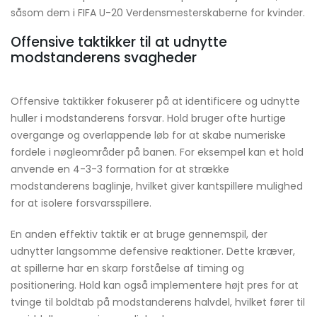
såsom dem i FIFA U-20 Verdensmesterskaberne for kvinder.
Offensive taktikker til at udnytte
modstanderens svagheder
Offensive taktikker fokuserer på at identificere og udnytte
huller i modstanderens forsvar. Hold bruger ofte hurtige
overgange og overlappende løb for at skabe numeriske
fordele i nøgleområder på banen. For eksempel kan et hold
anvende en 4-3-3 formation for at strække
modstanderens baglinje, hvilket giver kantspillere mulighed
for at isolere forsvarsspillere.
En anden effektiv taktik er at bruge gennemspil, der
udnytter langsomme defensive reaktioner. Dette kræver,
at spillerne har en skarp forståelse af timing og
positionering. Hold kan også implementere højt pres for at
tvinge til boldtab på modstanderens halvdel, hvilket fører til