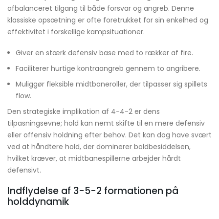
afbalanceret tilgang til både forsvar og angreb. Denne
klassiske opsætning er ofte foretrukket for sin enkelhed og
effektivitet i forskellige kampsituationer.
Giver en stærk defensiv base med to rækker af fire.
Faciliterer hurtige kontraangreb gennem to angribere.
Muliggør fleksible midtbaneroller, der tilpasser sig spillets
flow.
Den strategiske implikation af 4-4-2 er dens
tilpasningsevne; hold kan nemt skifte til en mere defensiv
eller offensiv holdning efter behov. Det kan dog have svært
ved at håndtere hold, der dominerer boldbesiddelsen,
hvilket kræver, at midtbanespillerne arbejder hårdt
defensivt.
Indflydelse af 3-5-2 formationen på
holddynamik