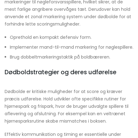
markeringer til nøgleforsvarsspillere, hvilket sikrer, at de
mest farlige angribere overvåges tæt. Derudover kan hold
anvende et zonal markering system under dødbolde for at
forhindre lette scoringsmuligheder.
Oprethold en kompakt defensiv form.
Implementer mand-til-mand markering for nøglespillere.
Brug dobbeltmarkeringstaktik på boldbæreren.
Dødboldstrategier og deres udførelse
Dødbolde er kritiske muligheder for at score og kræver
præcis udførelse. Hold udvikler ofte specifikke rutiner for
hjørnespark og frispark, hvor de bruger udvalgte spillere til
aflevering og afslutning. For eksempel kan en veltrænet
hjørnesparksrutine skabe mismatches i boksen.
Effektiv kommunikation og timing er essentielle under