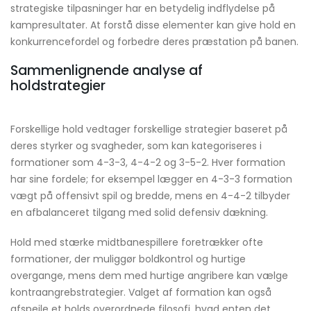
strategiske tilpasninger har en betydelig indflydelse på
kampresultater. At forstå disse elementer kan give hold en
konkurrencefordel og forbedre deres præstation på banen.
Sammenlignende analyse af
holdstrategier
Forskellige hold vedtager forskellige strategier baseret på
deres styrker og svagheder, som kan kategoriseres i
formationer som 4-3-3, 4-4-2 og 3-5-2. Hver formation
har sine fordele; for eksempel lægger en 4-3-3 formation
vægt på offensivt spil og bredde, mens en 4-4-2 tilbyder
en afbalanceret tilgang med solid defensiv dækning.
Hold med stærke midtbanespillere foretrækker ofte
formationer, der muliggør boldkontrol og hurtige
overgange, mens dem med hurtige angribere kan vælge
kontraangrebstrategier. Valget af formation kan også
afspejle et holds overordnede filosofi, hvad enten det