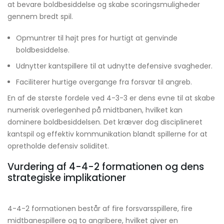
at bevare boldbesiddelse og skabe scoringsmuligheder
gennem bredt spil.
Opmuntrer til højt pres for hurtigt at genvinde
boldbesiddelse.
Udnytter kantspillere til at udnytte defensive svagheder.
Faciliterer hurtige overgange fra forsvar til angreb.
En af de største fordele ved 4-3-3 er dens evne til at skabe
numerisk overlegenhed på midtbanen, hvilket kan
dominere boldbesiddelsen. Det kræver dog disciplineret
kantspil og effektiv kommunikation blandt spillerne for at
opretholde defensiv soliditet.
Vurdering af 4-4-2 formationen og dens
strategiske implikationer
4-4-2 formationen består af fire forsvarsspillere, fire
midtbanespillere og to angribere, hvilket giver en