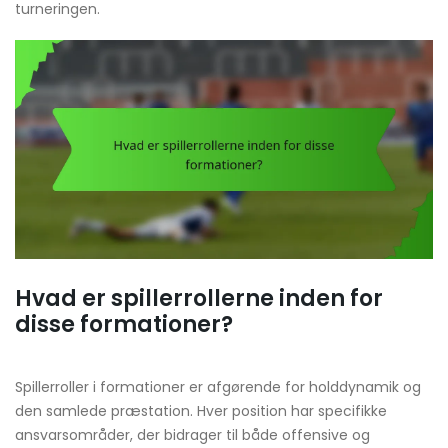
turneringen.
Hvad er spillerrollerne inden for
disse formationer?
Spillerroller i formationer er afgørende for holddynamik og
den samlede præstation. Hver position har specifikke
ansvarsområder, der bidrager til både offensive og