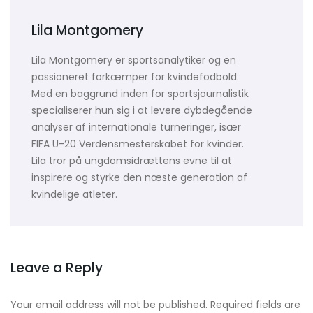
Lila Montgomery
Lila Montgomery er sportsanalytiker og en
passioneret forkæmper for kvindefodbold.
Med en baggrund inden for sportsjournalistik
specialiserer hun sig i at levere dybdegående
analyser af internationale turneringer, især
FIFA U-20 Verdensmesterskabet for kvinder.
Lila tror på ungdomsidrættens evne til at
inspirere og styrke den næste generation af
kvindelige atleter.
Leave a Reply
Your email address will not be published.
Required fields are