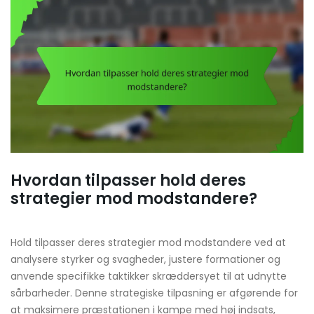
Hvordan tilpasser hold deres
strategier mod modstandere?
Hold tilpasser deres strategier mod modstandere ved at
analysere styrker og svagheder, justere formationer og
anvende specifikke taktikker skræddersyet til at udnytte
sårbarheder. Denne strategiske tilpasning er afgørende for
at maksimere præstationen i kampe med høj indsats,