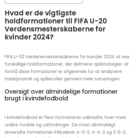
Hvad er de vigtigste
holdformationer til FIFA U-20
Verdensmesterskaberne for
kvinder 2024?
FIFA U-20 Verdensmesterskaberne for kvinder 2024 vil vise
forskellige holdformationer, der definerer spilstrategier. At
forstå disse formationer er afgørende for at analysere
holddynamik og spillerroller gennem hele turneringen.
Oversigt over almindelige formationer
brugt i kvindefodbold
I kvindefodbold er flere formationer udbredte, hver med
unikke fordele og udfordringer. De mest almindeligt
anvendte formationer inkluderer 4-3-3, 4-4-2 og 3-5-2,