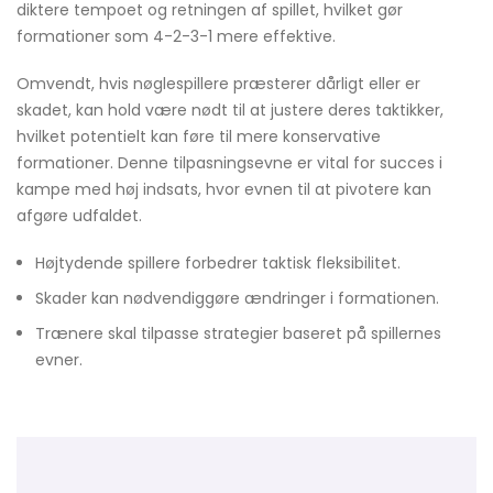
diktere tempoet og retningen af spillet, hvilket gør
formationer som 4-2-3-1 mere effektive.
Omvendt, hvis nøglespillere præsterer dårligt eller er
skadet, kan hold være nødt til at justere deres taktikker,
hvilket potentielt kan føre til mere konservative
formationer. Denne tilpasningsevne er vital for succes i
kampe med høj indsats, hvor evnen til at pivotere kan
afgøre udfaldet.
Højtydende spillere forbedrer taktisk fleksibilitet.
Skader kan nødvendiggøre ændringer i formationen.
Trænere skal tilpasse strategier baseret på spillernes
evner.