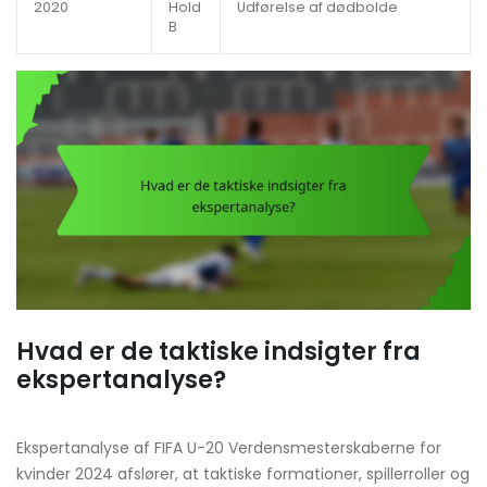
2020
Hold
Udførelse af dødbolde
B
Hvad er de taktiske indsigter fra
ekspertanalyse?
Ekspertanalyse af FIFA U-20 Verdensmesterskaberne for
kvinder 2024 afslører, at taktiske formationer, spillerroller og