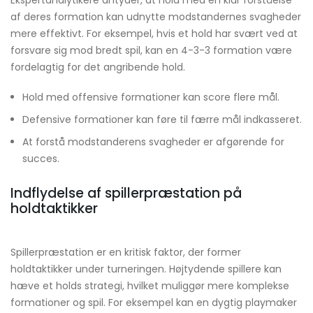
Ekspertanalytikere antyder, at hold med en klar forståelse
af deres formation kan udnytte modstandernes svagheder
mere effektivt. For eksempel, hvis et hold har svært ved at
forsvare sig mod bredt spil, kan en 4-3-3 formation være
fordelagtig for det angribende hold.
Hold med offensive formationer kan score flere mål.
Defensive formationer kan føre til færre mål indkasseret.
At forstå modstanderens svagheder er afgørende for
succes.
Indflydelse af spillerpræstation på
holdtaktikker
Spillerpræstation er en kritisk faktor, der former
holdtaktikker under turneringen. Højtydende spillere kan
hæve et holds strategi, hvilket muliggør mere komplekse
formationer og spil. For eksempel kan en dygtig playmaker